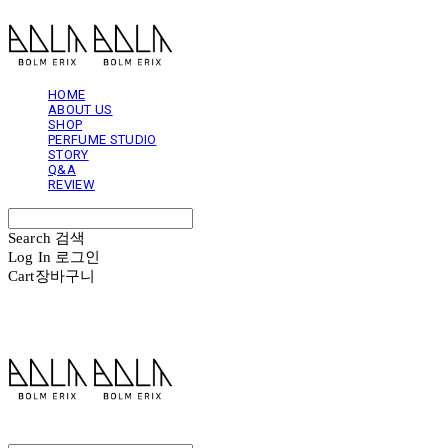
HOME
ABOUT US
SHOP
PERFUME STUDIO
STORY
Q&A
REVIEW
Search
검색
Log In
로그인
Cart
장바구니
볼름에릭스 Bolm Erix