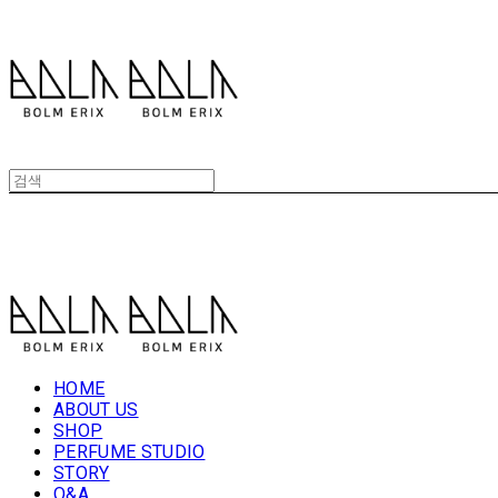
볼름에릭스 Bolm Erix
볼름에릭스 Bolm Erix
HOME
ABOUT US
SHOP
PERFUME STUDIO
STORY
Q&A