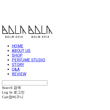
볼름에릭스 Bolm Erix
HOME
ABOUT US
SHOP
PERFUME STUDIO
STORY
Q&A
REVIEW
Search
검색
Log In
로그인
Cart
장바구니