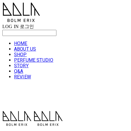
LOG IN
로그인
HOME
ABOUT US
SHOP
PERFUME STUDIO
STORY
Q&A
REVIEW
볼름에릭스 Bolm Erix