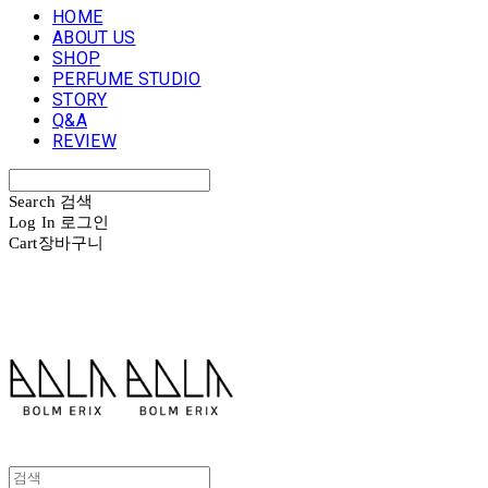
HOME
ABOUT US
SHOP
PERFUME STUDIO
STORY
Q&A
REVIEW
Search
검색
Log In
로그인
Cart
장바구니
볼름에릭스 Bolm Erix