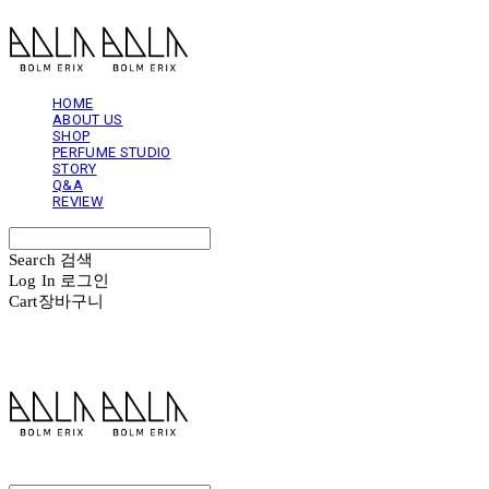
HOME
ABOUT US
SHOP
PERFUME STUDIO
STORY
Q&A
REVIEW
Search
검색
Log In
로그인
Cart
장바구니
볼름에릭스 Bolm Erix