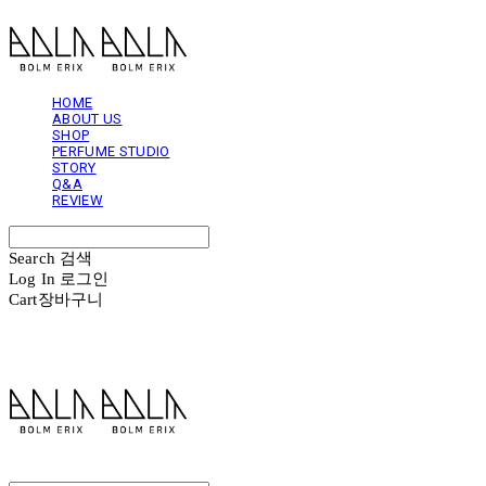
HOME
ABOUT US
SHOP
PERFUME STUDIO
STORY
Q&A
REVIEW
Search
검색
Log In
로그인
Cart
장바구니
볼름에릭스 Bolm Erix