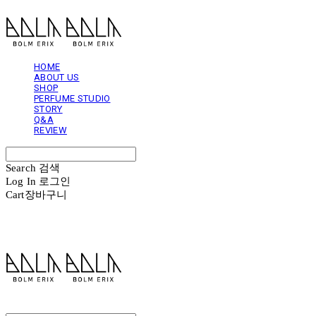
HOME
ABOUT US
SHOP
PERFUME STUDIO
STORY
Q&A
REVIEW
Search
검색
Log In
로그인
Cart
장바구니
볼름에릭스 Bolm Erix