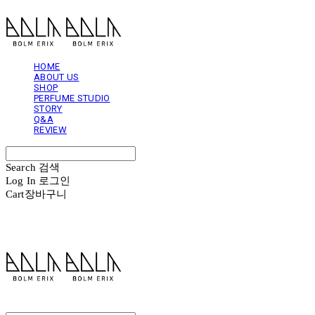
HOME
ABOUT US
SHOP
PERFUME STUDIO
STORY
Q&A
REVIEW
Search
검색
Log In
로그인
Cart
장바구니
볼름에릭스 Bolm Erix