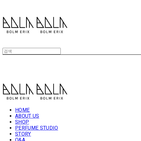
볼름에릭스 Bolm Erix
볼름에릭스 Bolm Erix
HOME
ABOUT US
SHOP
PERFUME STUDIO
STORY
Q&A