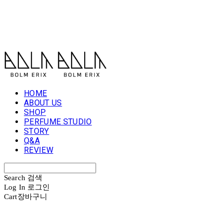
볼름에릭스 Bolm Erix
HOME
ABOUT US
SHOP
PERFUME STUDIO
STORY
Q&A
REVIEW
Search
검색
Log In
로그인
Cart
장바구니