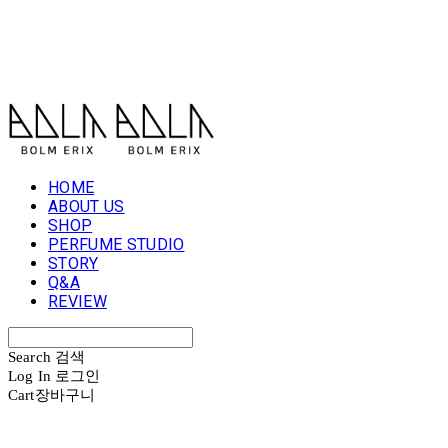
볼름에릭스 Bolm Erix
HOME
ABOUT US
SHOP
PERFUME STUDIO
STORY
Q&A
REVIEW
Search
검색
Log In
로그인
Cart
장바구니