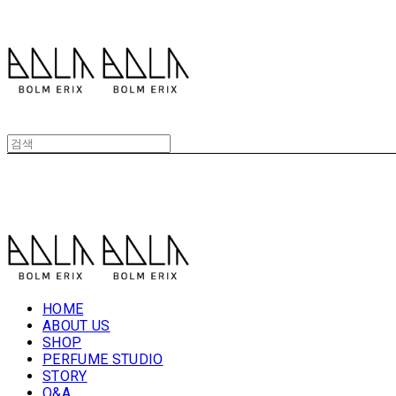
볼름에릭스 Bolm Erix
볼름에릭스 Bolm Erix
HOME
ABOUT US
SHOP
PERFUME STUDIO
STORY
Q&A