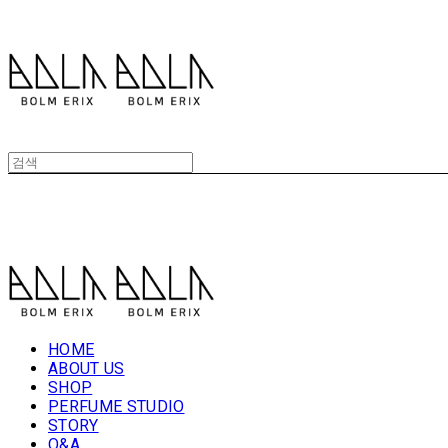
볼름에릭스 Bolm Erix
볼름에릭스 Bolm Erix
HOME
ABOUT US
SHOP
PERFUME STUDIO
STORY
Q&A