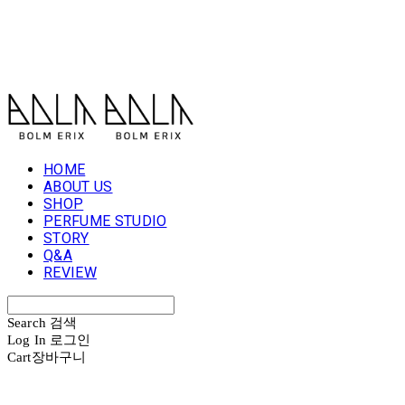
볼름에릭스 Bolm Erix
HOME
ABOUT US
SHOP
PERFUME STUDIO
STORY
Q&A
REVIEW
Search
검색
Log In
로그인
Cart
장바구니