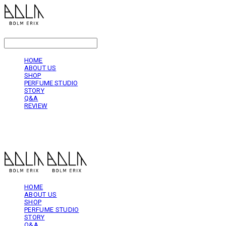
LOG IN
로그인
HOME
ABOUT US
SHOP
PERFUME STUDIO
STORY
Q&A
REVIEW
볼름에릭스 Bolm Erix
HOME
ABOUT US
SHOP
PERFUME STUDIO
STORY
Q&A