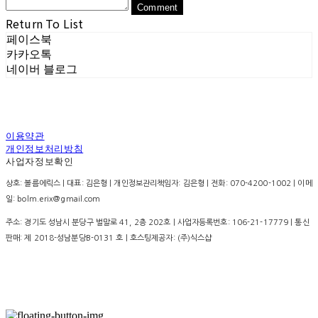
Comment
Return To List
페이스북
카카오톡
네이버 블로그
이용약관
개인정보처리방침
사업자정보확인
상호: 볼름에릭스 | 대표: 김은형 | 개인정보관리책임자: 김은형 | 전화: 070-4200-1002 | 이메
일: bolm.erix@gmail.com
주소: 경기도 성남시 분당구 벌말로 41, 2층 202호 | 사업자등록번호:
106-21-17779
| 통신
판매:
제 2018-성남분당B-0131 호
| 호스팅제공자: (주)식스샵