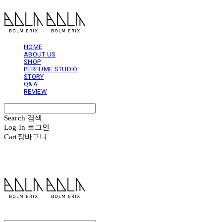
HOME
ABOUT US
SHOP
PERFUME STUDIO
STORY
Q&A
REVIEW
Search
검색
Log In
로그인
Cart
장바구니
볼름에릭스 Bolm Erix