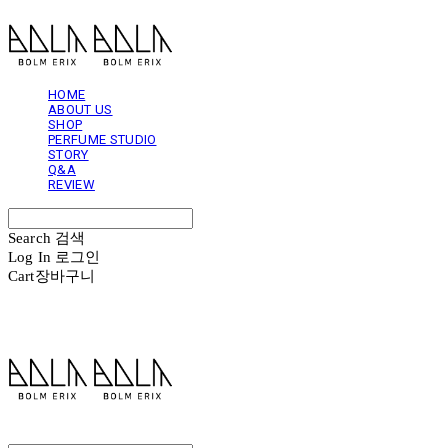
HOME
ABOUT US
SHOP
PERFUME STUDIO
STORY
Q&A
REVIEW
Search
검색
Log In
로그인
Cart
장바구니
볼름에릭스 Bolm Erix