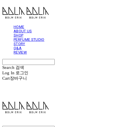
HOME
ABOUT US
SHOP
PERFUME STUDIO
STORY
Q&A
REVIEW
Search
검색
Log In
로그인
Cart
장바구니
볼름에릭스 Bolm Erix