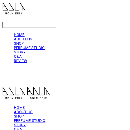
LOG IN
로그인
HOME
ABOUT US
SHOP
PERFUME STUDIO
STORY
Q&A
REVIEW
볼름에릭스 Bolm Erix
HOME
ABOUT US
SHOP
PERFUME STUDIO
STORY
Q&A