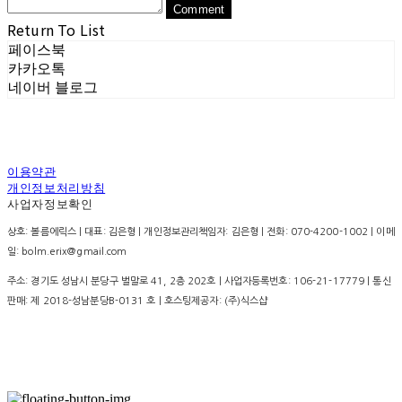
Comment
Return To List
페이스북
카카오톡
네이버 블로그
이용약관
개인정보처리방침
사업자정보확인
상호: 볼름에릭스 | 대표: 김은형 | 개인정보관리책임자: 김은형 | 전화: 070-4200-1002 | 이메
일: bolm.erix@gmail.com
주소: 경기도 성남시 분당구 벌말로 41, 2층 202호 | 사업자등록번호:
106-21-17779
| 통신
판매:
제 2018-성남분당B-0131 호
| 호스팅제공자: (주)식스샵