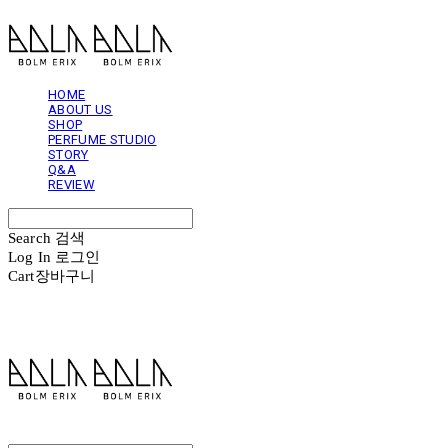
HOME
ABOUT US
SHOP
PERFUME STUDIO
STORY
Q&A
REVIEW
Search
검색
Log In
로그인
Cart
장바구니
볼름에릭스 Bolm Erix