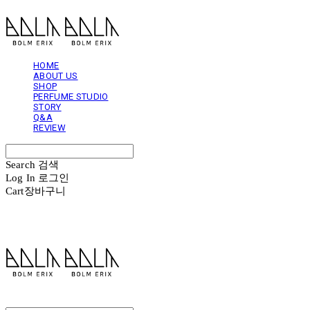
HOME
ABOUT US
SHOP
PERFUME STUDIO
STORY
Q&A
REVIEW
Search
검색
Log In
로그인
Cart
장바구니
볼름에릭스 Bolm Erix