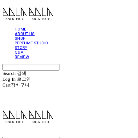
HOME
ABOUT US
SHOP
PERFUME STUDIO
STORY
Q&A
REVIEW
Search
검색
Log In
로그인
Cart
장바구니
볼름에릭스 Bolm Erix