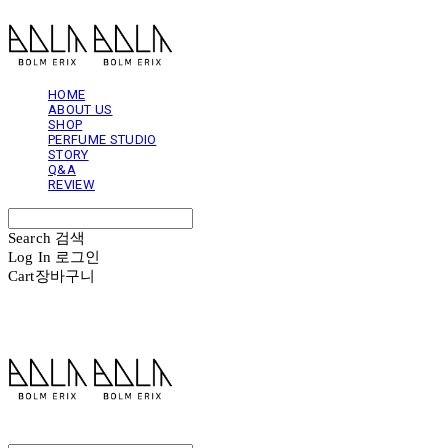
HOME
ABOUT US
SHOP
PERFUME STUDIO
STORY
Q&A
REVIEW
Search
검색
Log In
로그인
Cart
장바구니
볼름에릭스 Bolm Erix