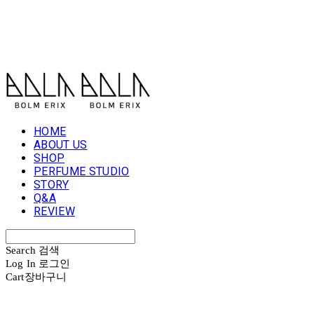
볼름에릭스 Bolm Erix
HOME
ABOUT US
SHOP
PERFUME STUDIO
STORY
Q&A
REVIEW
Search
검색
Log In
로그인
Cart
장바구니