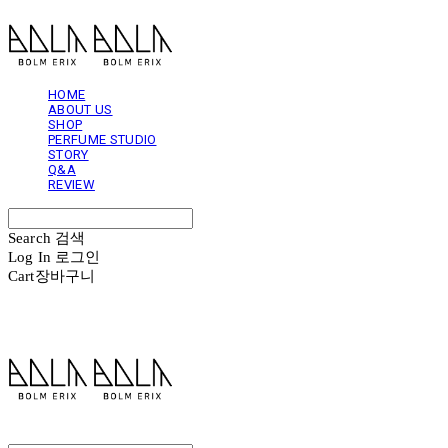
HOME
ABOUT US
SHOP
PERFUME STUDIO
STORY
Q&A
REVIEW
Search
검색
Log In
로그인
Cart
장바구니
볼름에릭스 Bolm Erix