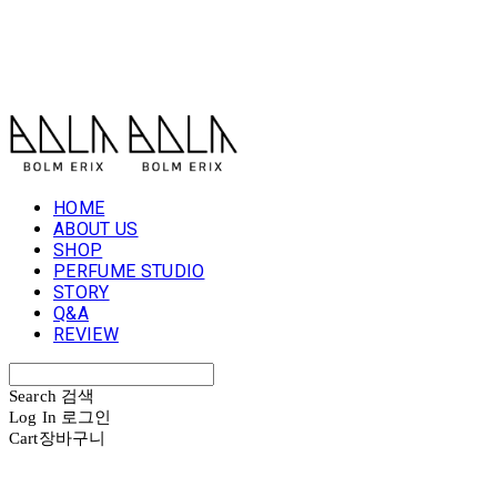
볼름에릭스 Bolm Erix
HOME
ABOUT US
SHOP
PERFUME STUDIO
STORY
Q&A
REVIEW
Search
검색
Log In
로그인
Cart
장바구니