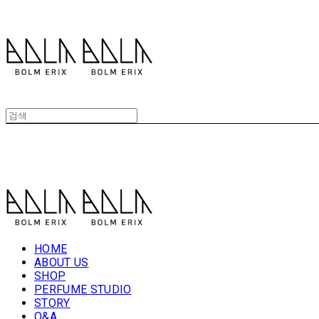
볼름에릭스 Bolm Erix
볼름에릭스 Bolm Erix
HOME
ABOUT US
SHOP
PERFUME STUDIO
STORY
Q&A