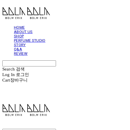
HOME
ABOUT US
SHOP
PERFUME STUDIO
STORY
Q&A
REVIEW
Search
검색
Log In
로그인
Cart
장바구니
볼름에릭스 Bolm Erix