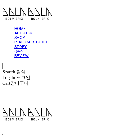
HOME
ABOUT US
SHOP
PERFUME STUDIO
STORY
Q&A
REVIEW
Search
검색
Log In
로그인
Cart
장바구니
볼름에릭스 Bolm Erix