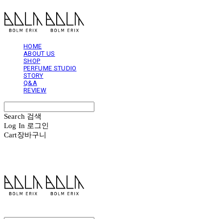
HOME
ABOUT US
SHOP
PERFUME STUDIO
STORY
Q&A
REVIEW
Search
검색
Log In
로그인
Cart
장바구니
볼름에릭스 Bolm Erix