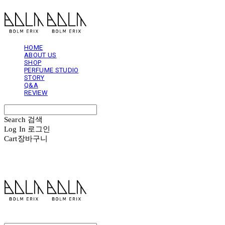
HOME
ABOUT US
SHOP
PERFUME STUDIO
STORY
Q&A
REVIEW
Search
검색
Log In
로그인
Cart
장바구니
볼름에릭스 Bolm Erix