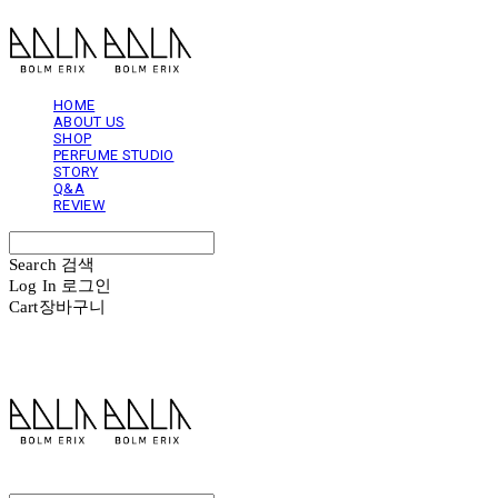
HOME
ABOUT US
SHOP
PERFUME STUDIO
STORY
Q&A
REVIEW
Search
검색
Log In
로그인
Cart
장바구니
볼름에릭스 Bolm Erix