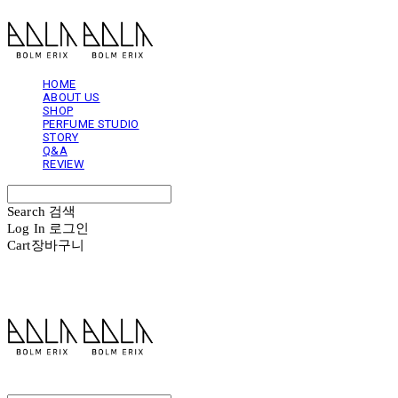
HOME
ABOUT US
SHOP
PERFUME STUDIO
STORY
Q&A
REVIEW
Search
검색
Log In
로그인
Cart
장바구니
볼름에릭스 Bolm Erix