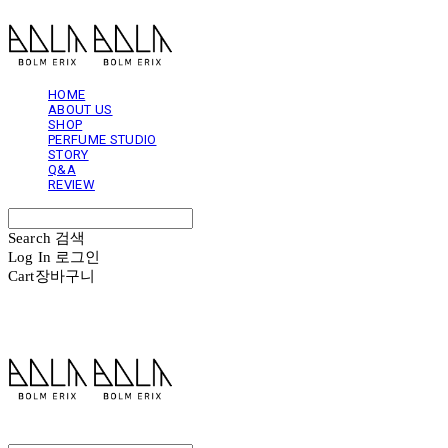
HOME
ABOUT US
SHOP
PERFUME STUDIO
STORY
Q&A
REVIEW
Search
검색
Log In
로그인
Cart
장바구니
볼름에릭스 Bolm Erix