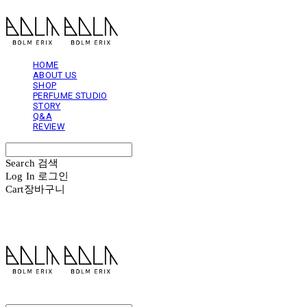
HOME
ABOUT US
SHOP
PERFUME STUDIO
STORY
Q&A
REVIEW
Search
검색
Log In
로그인
Cart
장바구니
볼름에릭스 Bolm Erix