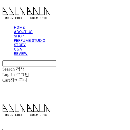
HOME
ABOUT US
SHOP
PERFUME STUDIO
STORY
Q&A
REVIEW
Search
검색
Log In
로그인
Cart
장바구니
볼름에릭스 Bolm Erix