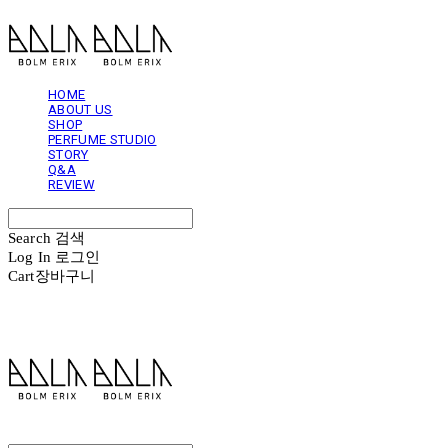
HOME
ABOUT US
SHOP
PERFUME STUDIO
STORY
Q&A
REVIEW
Search
검색
Log In
로그인
Cart
장바구니
볼름에릭스 Bolm Erix