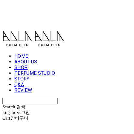
볼름에릭스 Bolm Erix
HOME
ABOUT US
SHOP
PERFUME STUDIO
STORY
Q&A
REVIEW
Search
검색
Log In
로그인
Cart
장바구니