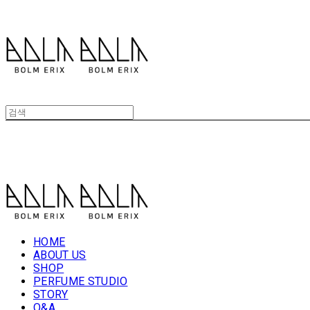
볼름에릭스 Bolm Erix
볼름에릭스 Bolm Erix
HOME
ABOUT US
SHOP
PERFUME STUDIO
STORY
Q&A