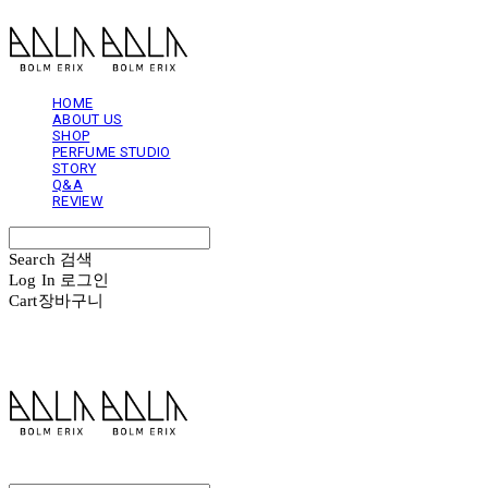
HOME
ABOUT US
SHOP
PERFUME STUDIO
STORY
Q&A
REVIEW
Search
검색
Log In
로그인
Cart
장바구니
볼름에릭스 Bolm Erix