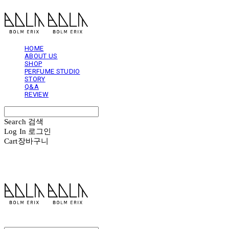
HOME
ABOUT US
SHOP
PERFUME STUDIO
STORY
Q&A
REVIEW
Search
검색
Log In
로그인
Cart
장바구니
볼름에릭스 Bolm Erix