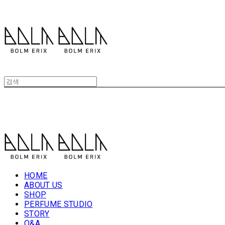
볼름에릭스 Bolm Erix
볼름에릭스 Bolm Erix
HOME
ABOUT US
SHOP
PERFUME STUDIO
STORY
Q&A