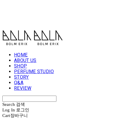
볼름에릭스 Bolm Erix
HOME
ABOUT US
SHOP
PERFUME STUDIO
STORY
Q&A
REVIEW
Search
검색
Log In
로그인
Cart
장바구니