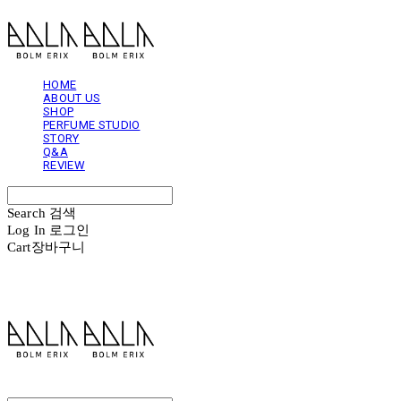
HOME
ABOUT US
SHOP
PERFUME STUDIO
STORY
Q&A
REVIEW
Search
검색
Log In
로그인
Cart
장바구니
볼름에릭스 Bolm Erix