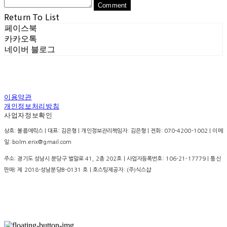
Comment
Return To List
페이스북
카카오톡
네이버 블로그
이용약관
개인정보처리방침
사업자정보확인
상호: 볼름에릭스 | 대표: 김은형 | 개인정보관리책임자: 김은형 | 전화: 070-4200-1002 | 이메
일: bolm.erix@gmail.com
주소: 경기도 성남시 분당구 벌말로 41, 2층 202호 | 사업자등록번호:
106-21-17779
| 통신
판매:
제 2018-성남분당B-0131 호
| 호스팅제공자: (주)식스샵