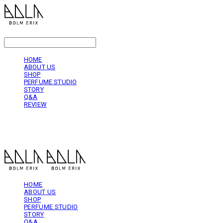
LOG IN
로그인
HOME
ABOUT US
SHOP
PERFUME STUDIO
STORY
Q&A
REVIEW
볼름에릭스 Bolm Erix
HOME
ABOUT US
SHOP
PERFUME STUDIO
STORY
Q&A