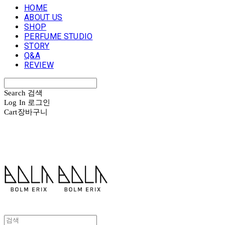
HOME
ABOUT US
SHOP
PERFUME STUDIO
STORY
Q&A
REVIEW
Search
검색
Log In
로그인
Cart
장바구니
볼름에릭스 Bolm Erix