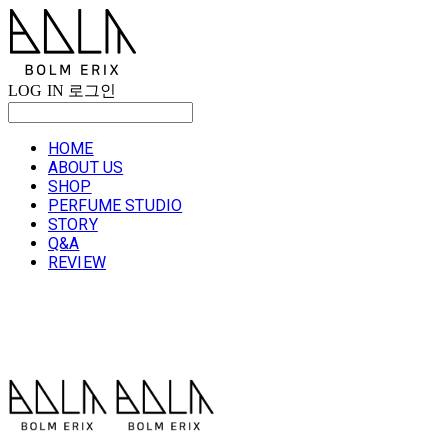
LOG IN
로그인
HOME
ABOUT US
SHOP
PERFUME STUDIO
STORY
Q&A
REVIEW
볼름에릭스 Bolm Erix