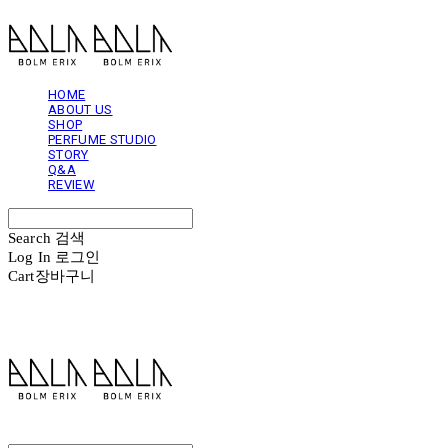
HOME
ABOUT US
SHOP
PERFUME STUDIO
STORY
Q&A
REVIEW
Search
검색
Log In
로그인
Cart
장바구니
볼름에릭스 Bolm Erix