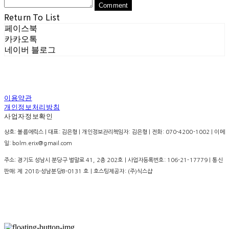
Comment
Return To List
페이스북
카카오톡
네이버 블로그
이용약관
개인정보처리방침
사업자정보확인
상호: 볼름에릭스 | 대표: 김은형 | 개인정보관리책임자: 김은형 | 전화: 070-4200-1002 | 이메
일: bolm.erix@gmail.com
주소: 경기도 성남시 분당구 벌말로 41, 2층 202호 | 사업자등록번호:
106-21-17779
| 통신
판매:
제 2018-성남분당B-0131 호
| 호스팅제공자: (주)식스샵