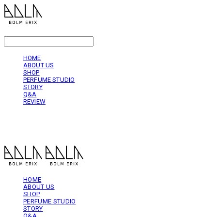
LOG IN
로그인
HOME
ABOUT US
SHOP
PERFUME STUDIO
STORY
Q&A
REVIEW
볼름에릭스 Bolm Erix
HOME
ABOUT US
SHOP
PERFUME STUDIO
STORY
Q&A