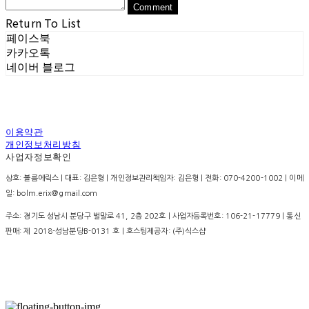
Comment
Return To List
페이스북
카카오톡
네이버 블로그
이용약관
개인정보처리방침
사업자정보확인
상호: 볼름에릭스 | 대표: 김은형 | 개인정보관리책임자: 김은형 | 전화: 070-4200-1002 | 이메
일: bolm.erix@gmail.com
주소: 경기도 성남시 분당구 벌말로 41, 2층 202호 | 사업자등록번호:
106-21-17779
| 통신
판매:
제 2018-성남분당B-0131 호
| 호스팅제공자: (주)식스샵