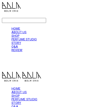
LOG IN
로그인
HOME
ABOUT US
SHOP
PERFUME STUDIO
STORY
Q&A
REVIEW
볼름에릭스 Bolm Erix
HOME
ABOUT US
SHOP
PERFUME STUDIO
STORY
Q&A