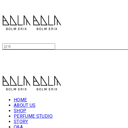
볼름에릭스 Bolm Erix
볼름에릭스 Bolm Erix
HOME
ABOUT US
SHOP
PERFUME STUDIO
STORY
Q&A