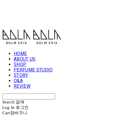
볼름에릭스 Bolm Erix
HOME
ABOUT US
SHOP
PERFUME STUDIO
STORY
Q&A
REVIEW
Search
검색
Log In
로그인
Cart
장바구니