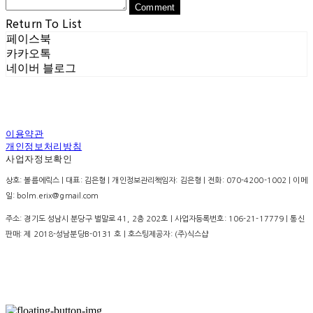
Comment
Return To List
페이스북
카카오톡
네이버 블로그
이용약관
개인정보처리방침
사업자정보확인
상호: 볼름에릭스 | 대표: 김은형 | 개인정보관리책임자: 김은형 | 전화: 070-4200-1002 | 이메
일: bolm.erix@gmail.com
주소: 경기도 성남시 분당구 벌말로 41, 2층 202호 | 사업자등록번호:
106-21-17779
| 통신
판매:
제 2018-성남분당B-0131 호
| 호스팅제공자: (주)식스샵