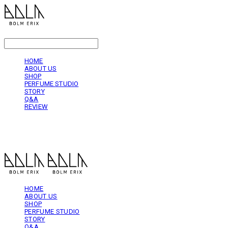
LOG IN
로그인
HOME
ABOUT US
SHOP
PERFUME STUDIO
STORY
Q&A
REVIEW
볼름에릭스 Bolm Erix
HOME
ABOUT US
SHOP
PERFUME STUDIO
STORY
Q&A