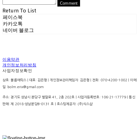
Comment
Return To List
페이스북
카카오톡
네이버 블로그
이용약관
개인정보처리방침
사업자정보확인
상호: 볼름에릭스 | 대표: 김은형 | 개인정보관리책임자: 김은형 | 전화: 070-4200-1002 | 이메
일: bolm.erix@gmail.com
주소: 경기도 성남시 분당구 벌말로 41, 2층 202호 | 사업자등록번호:
106-21-17779
| 통신
판매:
제 2018-성남분당B-0131 호
| 호스팅제공자: (주)식스샵