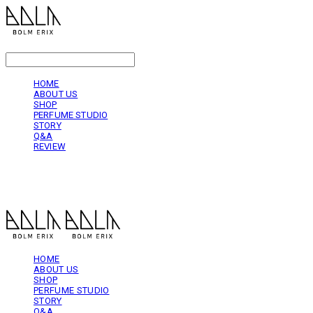
LOG IN
로그인
HOME
ABOUT US
SHOP
PERFUME STUDIO
STORY
Q&A
REVIEW
볼름에릭스 Bolm Erix
HOME
ABOUT US
SHOP
PERFUME STUDIO
STORY
Q&A