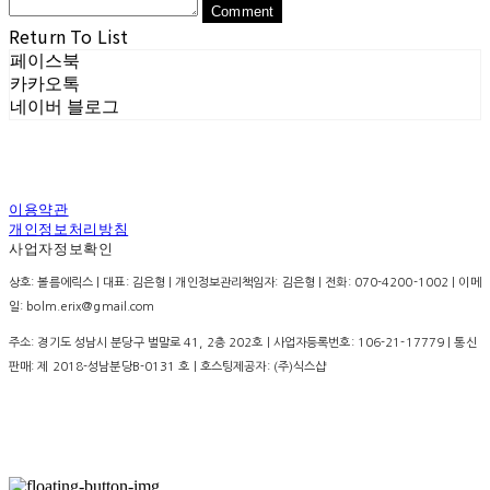
Comment
Return To List
페이스북
카카오톡
네이버 블로그
이용약관
개인정보처리방침
사업자정보확인
상호: 볼름에릭스 | 대표: 김은형 | 개인정보관리책임자: 김은형 | 전화: 070-4200-1002 | 이메
일: bolm.erix@gmail.com
주소: 경기도 성남시 분당구 벌말로 41, 2층 202호 | 사업자등록번호:
106-21-17779
| 통신
판매:
제 2018-성남분당B-0131 호
| 호스팅제공자: (주)식스샵