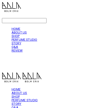
LOG IN
로그인
HOME
ABOUT US
SHOP
PERFUME STUDIO
STORY
Q&A
REVIEW
볼름에릭스 Bolm Erix
HOME
ABOUT US
SHOP
PERFUME STUDIO
STORY
Q&A