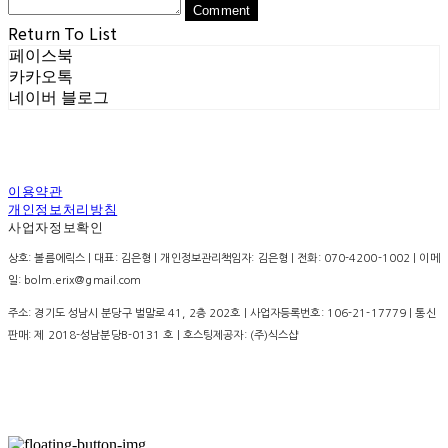
Comment
Return To List
페이스북
카카오톡
네이버 블로그
이용약관
개인정보처리방침
사업자정보확인
상호: 볼름에릭스 | 대표: 김은형 | 개인정보관리책임자: 김은형 | 전화: 070-4200-1002 | 이메
일: bolm.erix@gmail.com
주소: 경기도 성남시 분당구 벌말로 41, 2층 202호 | 사업자등록번호:
106-21-17779
| 통신
판매:
제 2018-성남분당B-0131 호
| 호스팅제공자: (주)식스샵