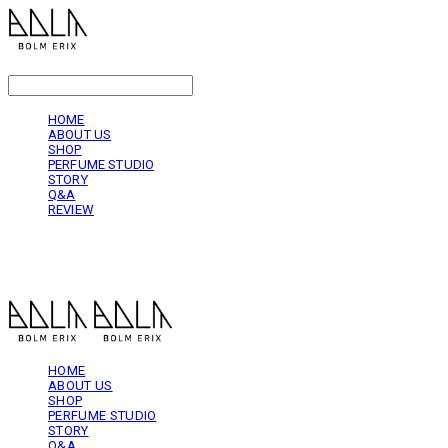
LOG IN
로그인
HOME
ABOUT US
SHOP
PERFUME STUDIO
STORY
Q&A
REVIEW
볼름에릭스 Bolm Erix
HOME
ABOUT US
SHOP
PERFUME STUDIO
STORY
Q&A