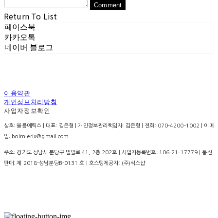
Comment
Return To List
페이스북
카카오톡
네이버 블로그
이용약관
개인정보처리방침
사업자정보확인
상호: 볼름에릭스 | 대표: 김은형 | 개인정보관리책임자: 김은형 | 전화: 070-4200-1002 | 이메
일: bolm.erix@gmail.com
주소: 경기도 성남시 분당구 벌말로 41, 2층 202호 | 사업자등록번호:
106-21-17779
| 통신
판매:
제 2018-성남분당B-0131 호
| 호스팅제공자: (주)식스샵