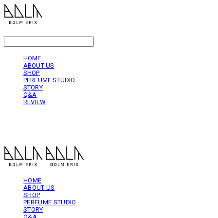
LOG IN
로그인
HOME
ABOUT US
SHOP
PERFUME STUDIO
STORY
Q&A
REVIEW
볼름에릭스 Bolm Erix
HOME
ABOUT US
SHOP
PERFUME STUDIO
STORY
Q&A