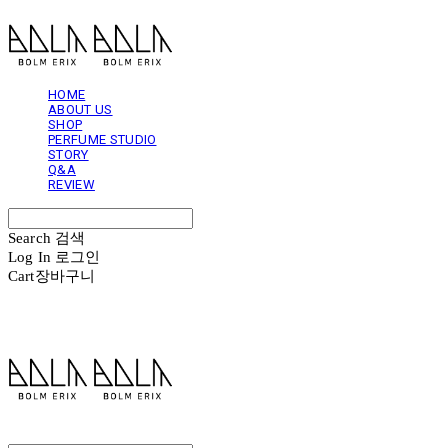
HOME
ABOUT US
SHOP
PERFUME STUDIO
STORY
Q&A
REVIEW
Search
검색
Log In
로그인
Cart
장바구니
볼름에릭스 Bolm Erix