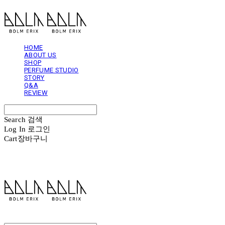
HOME
ABOUT US
SHOP
PERFUME STUDIO
STORY
Q&A
REVIEW
Search
검색
Log In
로그인
Cart
장바구니
볼름에릭스 Bolm Erix